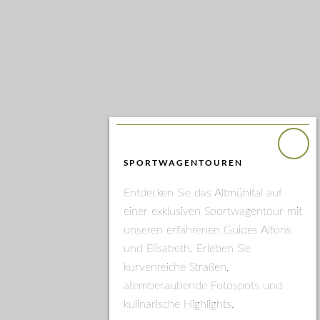
SPORTWAGENTOUREN
Entdecken Sie das Altmühltal auf
einer exklusiven Sportwagentour mit
unseren erfahrenen Guides Alfons
und Elisabeth. Erleben Sie
kurvenreiche Straßen,
atemberaubende Fotospots und
kulinarische Highlights.