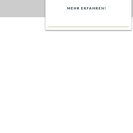
MEHR ERFAHREN!
BUCHEN
360° Tour
KULINARISCHER KALENDER
Beiln
grieser
Zwiebel
markt.