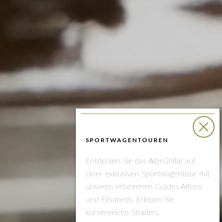
SPORTWAGENTOUREN
Entdecken Sie das Altmühltal auf
einer exklusiven Sportwagentour mit
unseren erfahrenen Guides Alfons
und Elisabeth. Erleben Sie
kurvenreiche Straßen,