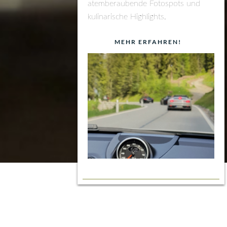
atemberaubende Fotospots und
kulinarische Highlights.
MEHR ERFAHREN!
BUCHEN
360° Tour