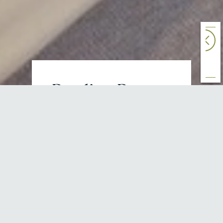
Reading Room
Double Room
Deluxe
30 - 38 SQM
In the Reading Room it is all
about good literature. The walls
are ornamented with
typographic works, literary
masterpieces, book covers and